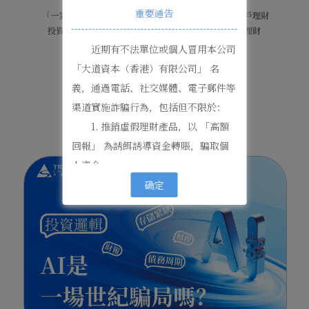
重要通告
近期有不法單位或個人冒用本公司
「大道資本（香港）有限公司」 名
義，通過電話、社交媒體、電子郵件等
NEWS CENTER
渠道實施詐騙行為，包括但不限於：
最新資訊
1. 推銷虛假理財產品，以 「高額
回報」 為誘餌誘導資金轉賬，騙取個
人資金；
2. 虛假聲稱本公司與 「諾依曼咨
确定
詢香港有限公司」 簽約合作；
3. 編造本公司與 「西北資管」 合
作開發理財應用程序的不實信息。
特此嚴正澄清：
- 本公司從未推出任何在線理財平