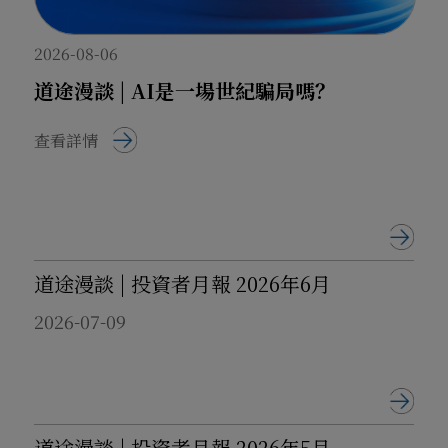
台，未銷售任何虛假理財產品；
-
本公司
與上述 「諾依曼咨詢香港
2026-08-06
有限公司」「西北資管」 無任何關
道途漫談 | AI是一場世紀騙局嗎？
聯，未簽署合作合約、未授權開發理財
APP；
查看詳情
- 本公司為香港證監會合法註冊機
構，持有第 4 類（就證券提供意見）、
第 9 類（提供資產管理）受規管活動牌
照，所有業務均通過合法透明渠道開
展。
道途漫談 | 投資者月報 2026年6月
針對上述冒用行為，本公司已保留
2026-07-09
法律追究權利，並於 2024 年 12 月 25
日向香港警署及內地公安機關報案。如
您遇到可疑涉詐情況，請立即向當地警
方報案，本公司將全力配合相關部門調
查。
道途漫談 | 投資者月報 2026年5月