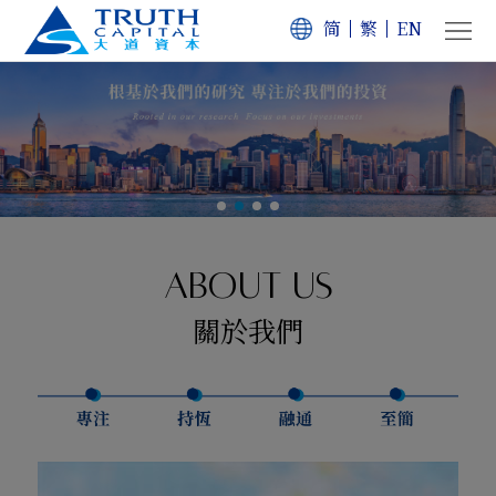
简
繁
EN
首
頁
關
於
投
我
資
公
們
理
司
資
ABOUT US
關於我們
念
業
訊
聯
務
中
絡
心
我