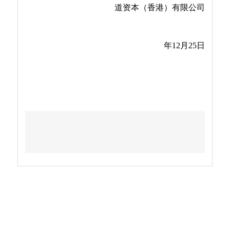
道资本（香港）有限公司
2024
年
12
月
25
日
上一篇：
崇左市政协领导莅临大道资本（香港）指导交流 共话跨境金融合作新篇章
下一篇：
大道资本（香港）荣登香港投资推广署官方推荐机构