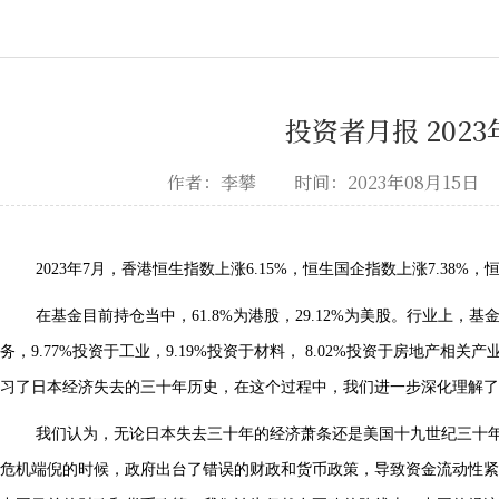
投资者月报 2023
作者：李攀
时间：2023年08月15日
2023年7月，香港恒生指数上涨6.15%，恒生国企指数上涨7.38%，
在基金目前持仓当中，61.8%为港股，29.12%为美股。行业上，基金有
务，9.77%投资于工业，9.19%投资于材料， 8.02%投资于房地产相关
习了日本经济失去的三十年历史，在这个过程中，我们进一步深化理解
我们认为，无论日本失去三十年的经济萧条还是美国十九世纪三十
危机端倪的时候，政府出台了错误的财政和货币政策，导致资金流动性