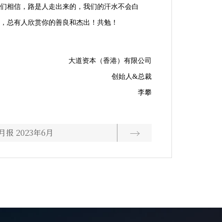
我们相信，路是人走出来的，我们的汗水不会白
力，总有人欣赏你的善良和杰出！共勉！
大道资本（香港）有限公司
创始人&总裁
李攀
报 2023年6月
下一篇：