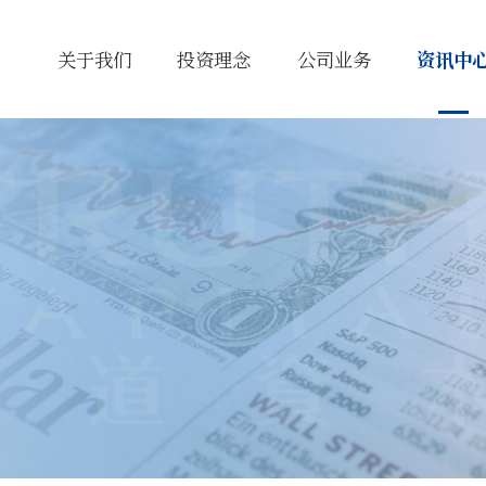
关于我们
投资理念
公司业务
资讯中