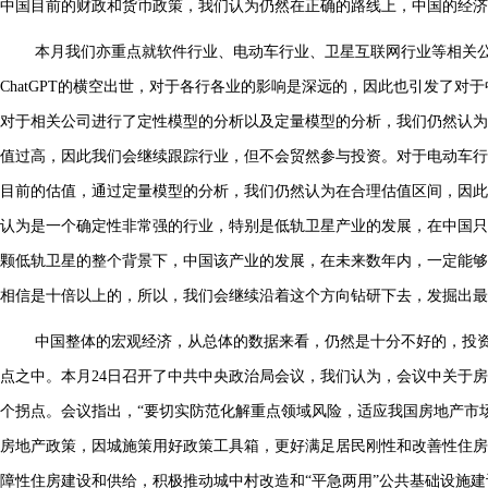
中国目前的财政和货币政策，我们认为仍然在正确的路线上，中国的经
本月我们亦重点就软件行业、电动车行业、卫星互联网行业等相关
ChatGPT的横空出世，对于各行各业的影响是深远的，因此也引发了对于
对于相关公司进行了定性模型的分析以及定量模型的分析，我们仍然认
值过高，因此我们会继续跟踪行业，但不会贸然参与投资。对于电动车
目前的估值，通过定量模型的分析，我们仍然认为在合理估值区间，因
认为是一个确定性非常强的行业，特别是低轨卫星产业的发展，在中国只有40
颗低轨卫星的整个背景下，中国该产业的发展，在未来数年内，一定能
相信是十倍以上的，所以，我们会继续沿着这个方向钻研下去，发掘出
中国整体的宏观经济，从总体的数据来看，仍然是十分不好的，投
点之中。本月24日召开了中共中央政治局会议，我们认为，会议中关于
个拐点。会议指出，“要切实防范化解重点领域风险，适应我国房地产市
房地产政策，因城施策用好政策工具箱，更好满足居民刚性和改善性住
障性住房建设和供给，积极推动城中村改造和“平急两用”公共基础设施