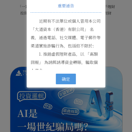
重要通告
近期有不法單位或個人冒用本公司
「大道資本（香港）有限公司」 名
義，通過電話、社交媒體、電子郵件等
NEWS CENTER
渠道實施詐騙行為，包括但不限於：
最新資訊
1. 推銷虛假理財產品，以 「高額
回報」 為誘餌誘導資金轉賬，騙取個
人資金；
2. 虛假聲稱本公司與 「諾依曼咨
确定
詢香港有限公司」 簽約合作；
3. 編造本公司與 「西北資管」 合
作開發理財應用程序的不實信息。
特此嚴正澄清：
- 本公司從未推出任何在線理財平