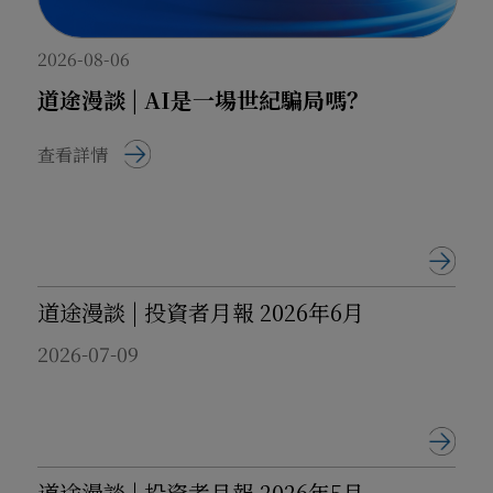
台，未銷售任何虛假理財產品；
-
本公司
與上述 「諾依曼咨詢香港
2026-08-06
有限公司」「西北資管」 無任何關
道途漫談 | AI是一場世紀騙局嗎？
聯，未簽署合作合約、未授權開發理財
APP；
查看詳情
- 本公司為香港證監會合法註冊機
構，持有第 4 類（就證券提供意見）、
第 9 類（提供資產管理）受規管活動牌
照，所有業務均通過合法透明渠道開
展。
道途漫談 | 投資者月報 2026年6月
針對上述冒用行為，本公司已保留
2026-07-09
法律追究權利，並於 2024 年 12 月 25
日向香港警署及內地公安機關報案。如
您遇到可疑涉詐情況，請立即向當地警
方報案，本公司將全力配合相關部門調
查。
道途漫談 | 投資者月報 2026年5月