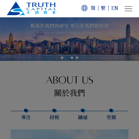
简
繁
EN
首
頁
關
於
投
我
資
公
們
理
司
資
ABOUT US
關於我們
念
業
訊
聯
務
中
絡
心
我