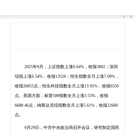
首页
>
道途漫谈
简
繁
E
投资者月报 2025年9月
作者：李攀
浏览量：2206 次
2025年9月，上证指数上涨0.64%，收报3882；深圳
综指上涨6.54%，收报13526；恒生指数全月上涨7.09%，
收报26855点；恒生科技指数全月上涨13.95%，收报6550
点。美国方面，标普500指数全月上涨3.53%，收报
6688.46点，纳斯达克综指数全月上涨5.61%，收报22660
点。
9月29日，中共中央政治局召开会议，研究制定国民